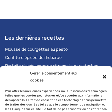
Les dernières recettes
Mousse de courgettes au pesto
Confiture épicée de rhubarbe
Parfaits glacés verveine citronnelle et pistaches
Gérer le consentement aux
Tajine tunisien à la courgette (IG bas)
cookies
Cannelloni de courgettes
Pour offrir les meilleures expériences, nous utilisons des technologies
telles que les cookies pour stocker et/ou accéder aux informations
Menu
des appareils. Le fait de consentir à ces technologies nous permettra
de traiter des données telles que le comportement de navigation ou
Menu
les ID uniques sur ce site. Le fait de ne pas consentir ou de retirer son