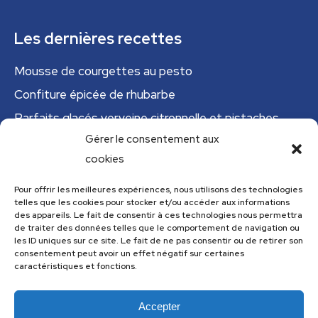
Les dernières recettes
Mousse de courgettes au pesto
Confiture épicée de rhubarbe
Parfaits glacés verveine citronnelle et pistaches
Gérer le consentement aux
Tajine tunisien à la courgette (IG bas)
cookies
Cannelloni de courgettes
Pour offrir les meilleures expériences, nous utilisons des technologies
telles que les cookies pour stocker et/ou accéder aux informations
Menu
des appareils. Le fait de consentir à ces technologies nous permettra
de traiter des données telles que le comportement de navigation ou
Menu
les ID uniques sur ce site. Le fait de ne pas consentir ou de retirer son
consentement peut avoir un effet négatif sur certaines
caractéristiques et fonctions.
Accepter
Les recettes de cuisine.com utilise
Accessibility Checker
pour