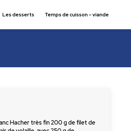
Les desserts
Temps de cuisson – viande
Les desserts
Temps de cuisson – viande
nc Hacher très fin 200 g de filet de
ir de volaille, avec 250 g de…