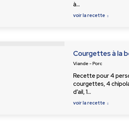
à…
voir la recette
Courgettes à la 
Viande - Porc
Recette pour 4 person
courgettes, 4 chipola
d’ail, 1…
voir la recette