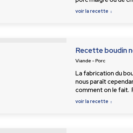
voir la recette
Recette boudin n
Viande - Porc
La fabrication du bou
nous paraît cependan
comment on le fait. 
voir la recette