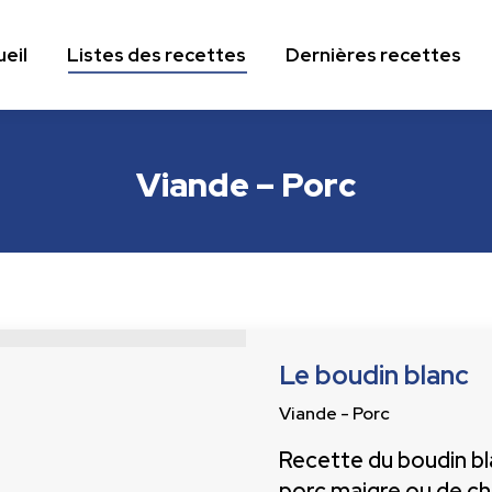
eil
Listes des recettes
Dernières recettes
eil
Listes des recettes
Dernières recettes
Viande – Porc
Le boudin blanc
Viande - Porc
Recette du boudin bla
porc maigre ou de cha