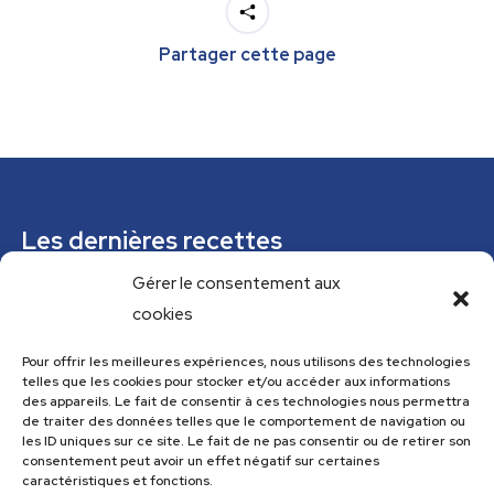
Partager cette page
Les dernières recettes
Gérer le consentement aux
Mousse de courgettes au pesto
cookies
Confiture épicée de rhubarbe
Parfaits glacés verveine citronnelle et pistaches
Pour offrir les meilleures expériences, nous utilisons des technologies
telles que les cookies pour stocker et/ou accéder aux informations
Tajine tunisien à la courgette (IG bas)
des appareils. Le fait de consentir à ces technologies nous permettra
de traiter des données telles que le comportement de navigation ou
Cannelloni de courgettes
les ID uniques sur ce site. Le fait de ne pas consentir ou de retirer son
consentement peut avoir un effet négatif sur certaines
caractéristiques et fonctions.