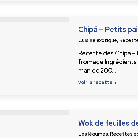
Chipá – Petits pa
Cuisine exotique
,
Recett
Recette des Chipá – P
fromage Ingrédients
manioc 200…
voir la recette
Wok de feuilles d
Les légumes
,
Recettes é