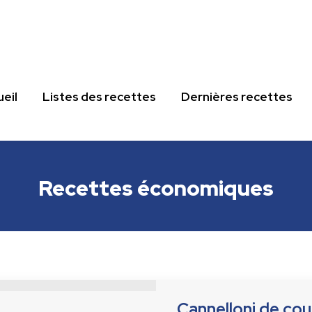
eil
Listes des recettes
Dernières recettes
eil
Listes des recettes
Dernières recettes
Recettes économiques
Cannelloni de co