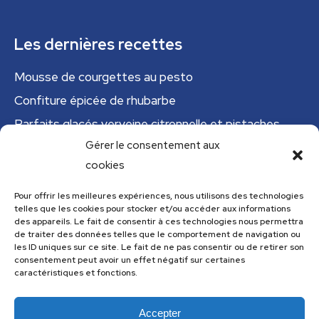
Les dernières recettes
Mousse de courgettes au pesto
Confiture épicée de rhubarbe
Parfaits glacés verveine citronnelle et pistaches
Gérer le consentement aux
Tajine tunisien à la courgette (IG bas)
cookies
Cannelloni de courgettes
Pour offrir les meilleures expériences, nous utilisons des technologies
Menu
telles que les cookies pour stocker et/ou accéder aux informations
des appareils. Le fait de consentir à ces technologies nous permettra
de traiter des données telles que le comportement de navigation ou
Menu
les ID uniques sur ce site. Le fait de ne pas consentir ou de retirer son
consentement peut avoir un effet négatif sur certaines
caractéristiques et fonctions.
Accepter