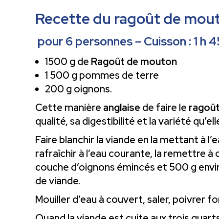
Recette du ragoût de mouto
pour 6 personnes – Cuisson : 1 h 4
1500 g de
Ragoût de mouton
1 500 g pommes de terre
200 g oignons.
Cette manière
anglaise
de faire le
ragoû
qualité, sa digestibilité et la variété qu’
Faire blanchir la viande en la mettant à l’e
rafraîchir à l’eau courante, la remettre à
couche d’oignons émincés et 500 g envir
de viande.
Mouiller d’eau à couvert, saler, poivrer f
Quand la viande est cuite aux trois quarts