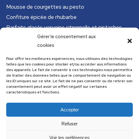
Mousse de courgettes au pesto
Confiture épicée de rhubarbe
Parfaits glacés verveine citronnelle et pistaches
Gérer le consentement aux
Tajine tunisien à la courgette (IG bas)
cookies
Cannelloni de courgettes
Pour offrir les meilleures expériences, nous utilisons des technologies
telles que les cookies pour stocker et/ou accéder aux informations
Menu
des appareils. Le fait de consentir à ces technologies nous permettra
de traiter des données telles que le comportement de navigation ou
Menu
les ID uniques sur ce site. Le fait de ne pas consentir ou de retirer son
consentement peut avoir un effet négatif sur certaines
caractéristiques et fonctions.
Accepter
Les recettes de cuisine.com utilise
Accessibility Checker
pour
surveiller l'accessibilité de notre site web.
Refuser
Voir les préférences