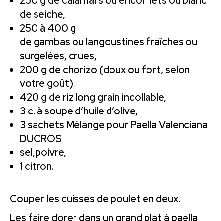
250 g de calamars ou encornets ou blanc
de seiche,
250 à 400 g
de gambas ou langoustines fraîches ou
surgelées, crues,
200 g de chorizo (doux ou fort, selon
votre goût),
420 g de riz long grain incollable,
3 c. à soupe d’huile d’olive,
3 sachets Mélange pour Paella Valenciana
DUCROS
sel,poivre,
1 citron.
Couper les cuisses de poulet en deux.
Les faire dorer dans un grand plat à paella