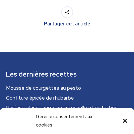
Partager cet article
Les dernières recettes
Mousse de courgettes au pesto
Confiture épicée de rhubarbe
Parfaits glacés verveine citronnelle et pistaches
Gérer le consentement aux
Tajine tunisien à la courgette (IG bas)
cookies
Cannelloni de courgettes