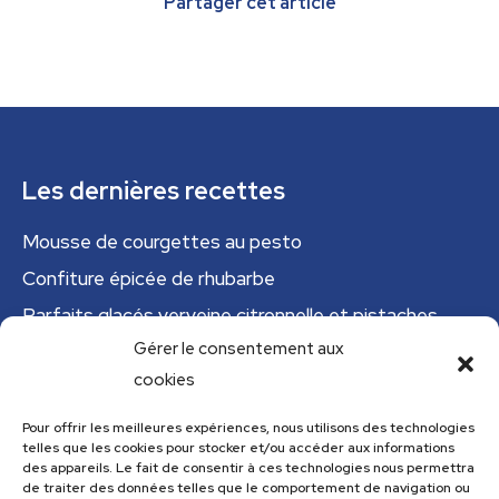
Partager cet article
Les dernières recettes
Mousse de courgettes au pesto
Confiture épicée de rhubarbe
Parfaits glacés verveine citronnelle et pistaches
Gérer le consentement aux
Tajine tunisien à la courgette (IG bas)
cookies
Cannelloni de courgettes
Pour offrir les meilleures expériences, nous utilisons des technologies
Menu
telles que les cookies pour stocker et/ou accéder aux informations
des appareils. Le fait de consentir à ces technologies nous permettra
de traiter des données telles que le comportement de navigation ou