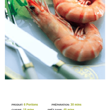
6
Portions
30 mins
PRODUIT:
PRÉPARATION:
1
5 mins
45 mins
CUISINE:
PRÊT DANS: