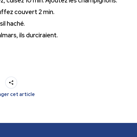
, cuisez 10 min. Ajoutez les champignons.
uffez couvert 2 min.
il haché.
mars, ils durciraient.
ger cet article