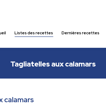
eil
Listes des recettes
Dernières recettes
eil
Listes des recettes
Dernières recettes
Tagliatelles aux calamars
ux calamars