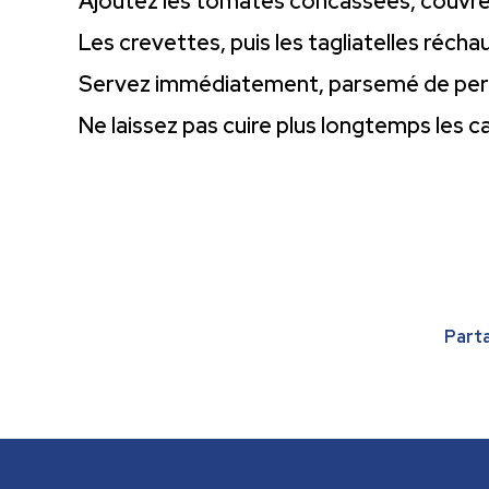
Ajoutez les tomates concassées, couvrez
Les crevettes, puis les tagliatelles récha
Servez immédiatement, parsemé de pers
Ne laissez pas cuire plus longtemps les cal
Parta