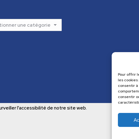
Pour offrir
les cookies
consentir à
comportemen
consentir o
caractérist
rveiller l'accessibilité de notre site web.
Ac