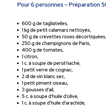
Pour 6 personnes – Préparation 50
600 g de tagliatelles,
1 kg de petit calamars nettoyés,
50 g de crevettes roses décortiquées
250 g de champignons de Paris,
400 g de tomates,
1 citron,
1 c. à soupe de persil haché,
1 petit verre de cognac,
2 dl de vin blanc sec,
1 petit piment oiseau,
3 gousses d’ail,
5 c. à soupe d’huile d’olive,
1 c. à soupe d’huile d’arachide,