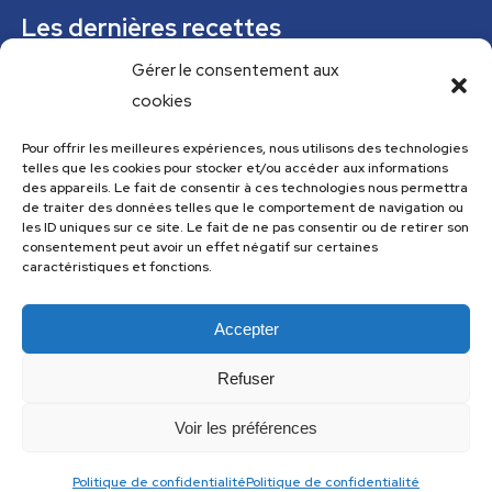
Les dernières recettes
Gérer le consentement aux
Mousse de courgettes au pesto
cookies
Confiture épicée de rhubarbe
Parfaits glacés verveine citronnelle et pistaches
Pour offrir les meilleures expériences, nous utilisons des technologies
telles que les cookies pour stocker et/ou accéder aux informations
Tajine tunisien à la courgette (IG bas)
des appareils. Le fait de consentir à ces technologies nous permettra
de traiter des données telles que le comportement de navigation ou
Cannelloni de courgettes
les ID uniques sur ce site. Le fait de ne pas consentir ou de retirer son
consentement peut avoir un effet négatif sur certaines
caractéristiques et fonctions.
Menu
Accepter
Menu
Refuser
Voir les préférences
Les recettes de cuisine.com utilise
Accessibility Checker
pour
Politique de confidentialité
Politique de confidentialité
surveiller l'accessibilité de notre site web.