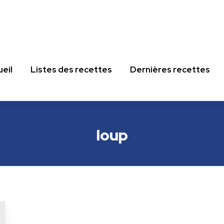
eil
Listes des recettes
Dernières recettes
eil
Listes des recettes
Dernières recettes
loup