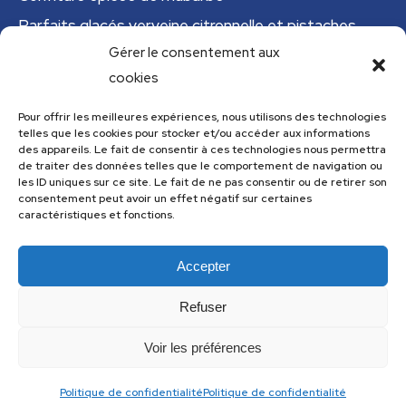
Parfaits glacés verveine citronnelle et pistaches
Gérer le consentement aux
Tajine tunisien à la courgette (IG bas)
cookies
Cannelloni de courgettes
Pour offrir les meilleures expériences, nous utilisons des technologies
telles que les cookies pour stocker et/ou accéder aux informations
Menu
des appareils. Le fait de consentir à ces technologies nous permettra
de traiter des données telles que le comportement de navigation ou
Menu
les ID uniques sur ce site. Le fait de ne pas consentir ou de retirer son
consentement peut avoir un effet négatif sur certaines
caractéristiques et fonctions.
Accepter
Les recettes de cuisine.com utilise
Accessibility Checker
pour
surveiller l'accessibilité de notre site web.
Refuser
Voir les préférences
Politique de confidentialité
Politique de confidentialité