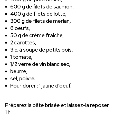
600 g de filets de saumon,
400 g de filets de lotte,
300 g de filets de merlan,
6 oeufs,
50 g de crème fraîche,
2 carottes,
3 c. à soupe de petits pois,
1 tomate,
1/2 verre de vin blanc sec,
beurre,
sel, poivre.
Pour dorer : 1 jaune d’oeuf.
Préparez la pâte brisée et laissez-la reposer
1 h.