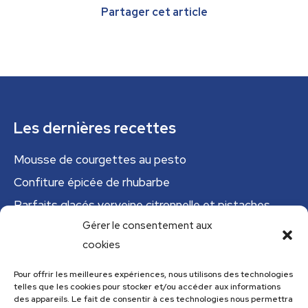
Partager cet article
Les dernières recettes
Mousse de courgettes au pesto
Confiture épicée de rhubarbe
Parfaits glacés verveine citronnelle et pistaches
Gérer le consentement aux
Tajine tunisien à la courgette (IG bas)
cookies
Cannelloni de courgettes
Pour offrir les meilleures expériences, nous utilisons des technologies
telles que les cookies pour stocker et/ou accéder aux informations
Menu
des appareils. Le fait de consentir à ces technologies nous permettra