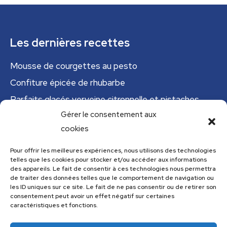
Les dernières recettes
Mousse de courgettes au pesto
Confiture épicée de rhubarbe
Parfaits glacés verveine citronnelle et pistaches
Gérer le consentement aux
Tajine tunisien à la courgette (IG bas)
cookies
Cannelloni de courgettes
Pour offrir les meilleures expériences, nous utilisons des technologies
telles que les cookies pour stocker et/ou accéder aux informations
Menu
des appareils. Le fait de consentir à ces technologies nous permettra
de traiter des données telles que le comportement de navigation ou
Menu
les ID uniques sur ce site. Le fait de ne pas consentir ou de retirer son
consentement peut avoir un effet négatif sur certaines
caractéristiques et fonctions.