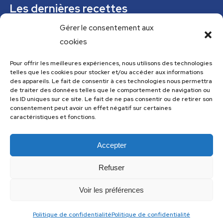
Les dernières recettes
Gérer le consentement aux
Mousse de courgettes au pesto
cookies
Confiture épicée de rhubarbe
Parfaits glacés verveine citronnelle et pistaches
Pour offrir les meilleures expériences, nous utilisons des technologies
telles que les cookies pour stocker et/ou accéder aux informations
Tajine tunisien à la courgette (IG bas)
des appareils. Le fait de consentir à ces technologies nous permettra
de traiter des données telles que le comportement de navigation ou
Cannelloni de courgettes
les ID uniques sur ce site. Le fait de ne pas consentir ou de retirer son
consentement peut avoir un effet négatif sur certaines
caractéristiques et fonctions.
Menu
Accepter
Menu
Refuser
Voir les préférences
Les recettes de cuisine.com utilise
Accessibility Checker
pour
Politique de confidentialité
Politique de confidentialité
surveiller l'accessibilité de notre site web.