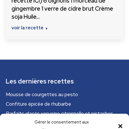
recette ICI) 6 oignons 1 morceau de
gingembre 1 verre de cidre brut Crème
soja Huile…
voir la recette
Les dernières recettes
Mousse de courgettes au pesto
Confiture épicée de rhubarbe
Parfaits glacés verveine citronnelle et pistaches
Gérer le consentement aux
Tajine tunisien à la courgette (IG bas)