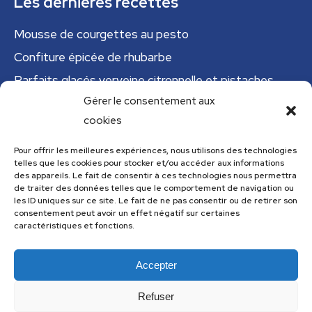
Les dernières recettes
Mousse de courgettes au pesto
Confiture épicée de rhubarbe
Parfaits glacés verveine citronnelle et pistaches
Gérer le consentement aux
Tajine tunisien à la courgette (IG bas)
cookies
Cannelloni de courgettes
Pour offrir les meilleures expériences, nous utilisons des technologies
telles que les cookies pour stocker et/ou accéder aux informations
Menu
des appareils. Le fait de consentir à ces technologies nous permettra
de traiter des données telles que le comportement de navigation ou
Menu
les ID uniques sur ce site. Le fait de ne pas consentir ou de retirer son
consentement peut avoir un effet négatif sur certaines
caractéristiques et fonctions.
Accepter
Les recettes de cuisine.com utilise
Accessibility Checker
pour
surveiller l'accessibilité de notre site web.
Refuser