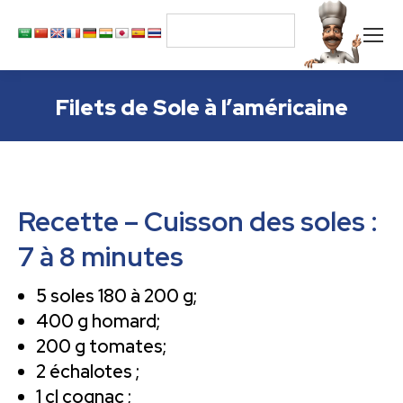
Filets de Sole à l’américaine
Recette – Cuisson des soles :
7 à 8 minutes
5 soles 180 à 200 g;
400 g homard;
200 g tomates;
2 échalotes ;
1 cl cognac ;