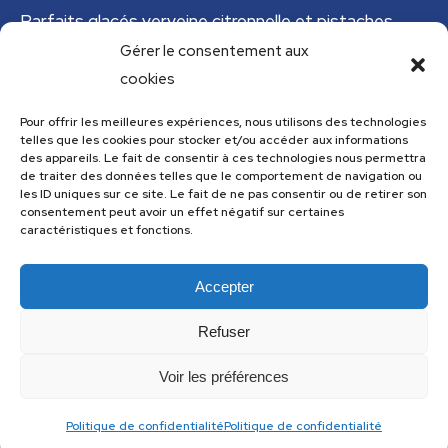
Parfaits glacés verveine citronnelle et pistaches
Gérer le consentement aux
Tajine tunisien à la courgette (IG bas)
cookies
Cannelloni de courgettes
Pour offrir les meilleures expériences, nous utilisons des technologies
telles que les cookies pour stocker et/ou accéder aux informations
Menu
des appareils. Le fait de consentir à ces technologies nous permettra
de traiter des données telles que le comportement de navigation ou
Menu
les ID uniques sur ce site. Le fait de ne pas consentir ou de retirer son
consentement peut avoir un effet négatif sur certaines
caractéristiques et fonctions.
Accepter
Les recettes de cuisine.com utilise
Accessibility Checker
pour
surveiller l'accessibilité de notre site web.
Refuser
Voir les préférences
Politique de confidentialité
Politique de confidentialité