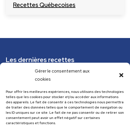
Recettes Québecoises
Les dernières recettes
Gérer le consentement aux
Mousse de courgettes au pesto
cookies
Confiture épicée de rhubarbe
Parfaits glacés verveine citronnelle et pistaches
Pour offrir les meilleures expériences, nous utilisons des technologies
telles que les cookies pour stocker et/ou accéder aux informations
Tajine tunisien à la courgette (IG bas)
des appareils. Le fait de consentir à ces technologies nous permettra
de traiter des données telles que le comportement de navigation ou
Cannelloni de courgettes
les ID uniques sur ce site. Le fait de ne pas consentir ou de retirer son
consentement peut avoir un effet négatif sur certaines
caractéristiques et fonctions.
Menu