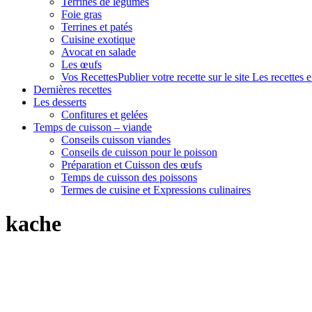
Terrines de légumes
Foie gras
Terrines et patés
Cuisine exotique
Avocat en salade
Les œufs
Vos Recettes
Publier votre recette sur le site Les recettes 
Dernières recettes
Les desserts
Confitures et gelées
Temps de cuisson – viande
Conseils cuisson viandes
Conseils de cuisson pour le poisson
Préparation et Cuisson des œufs
Temps de cuisson des poissons
Termes de cuisine et Expressions culinaires
kache