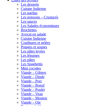
Listes des recettes
Les desserts
Cuisine Indienne
Les paellas
Les poissons – Crustacés
Les sauces
Les Salades économiques
Brochettes
Avocat en salade
Cuisine Indienne
Confitures et gelées
Potages et soupes
Les pâtes levées
Les légumes
Les pâtes
Les Spaghettis
Mini cocottes
Viande – Gibiers
Viande – Dinde
Viande – Porc
Viande – Boeuf
Viande – Poulet
Viande – Veau
Viande – Mouton
Viande – Oie