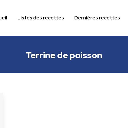
eil
Listes des recettes
Dernières recettes
eil
Listes des recettes
Dernières recettes
Terrine de poisson