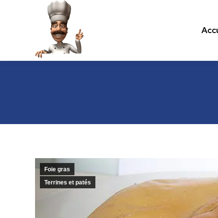
Accu
Accu
Les recettes de cuisine.com
Foie gras
Terrines et patés