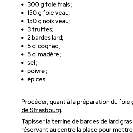
300 g foie frais ;
150 g foie veau;
150 g noix veau;
3 truffes;
2 bardes lard;
5 cl cognac ;
5 cl madère ;
sel ;
poivre ;
épices.
Procéder, quant à la préparation du foie g
de Strasbourg
.
Tapisser la terrine de bardes de lard gras
réservant au centre la place pour mettre l