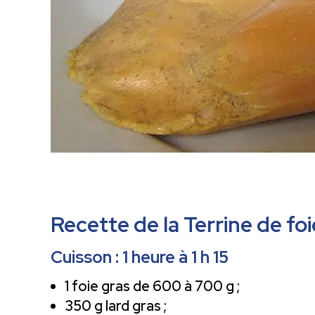
Recette de la Terrine de fo
Cuisson : 1 heure à 1 h 15
1 foie gras de 600 à 700 g ;
350 g lard gras ;