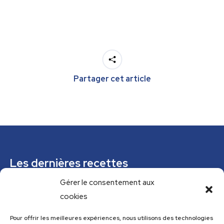
Partager cet article
Les dernières recettes
Gérer le consentement aux
Mousse de courgettes au pesto
cookies
Confiture épicée de rhubarbe
Parfaits glacés verveine citronnelle et pistaches
Pour offrir les meilleures expériences, nous utilisons des technologies