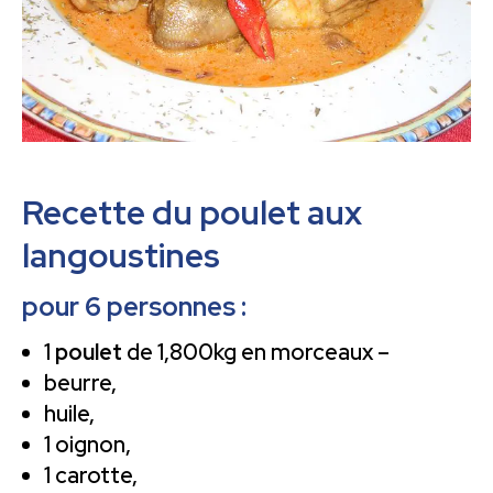
Recette du poulet aux
langoustines
pour 6 personnes :
1
poulet
de 1,800kg en morceaux –
beurre,
huile,
1 oignon,
1 carotte,