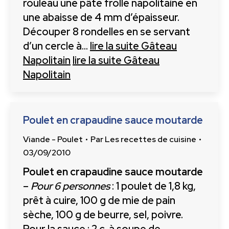
rouleau une pâte frolle napolitaine en
une abaisse de 4 mm d’épaisseur.
Découper 8 rondelles en se servant
d’un cercle à…
lire la suite
Gâteau
Napolitain
lire la suite
Gâteau
Napolitain
Poulet en crapaudine sauce moutarde
Viande - Poulet
Par
Les recettes de cuisine
03/09/2010
Poulet en crapaudine sauce moutarde
–
Pour 6 personnes
: 1 poulet de 1,8 kg,
prêt à cuire, 100 g de mie de pain
sèche, 100 g de beurre, sel, poivre.