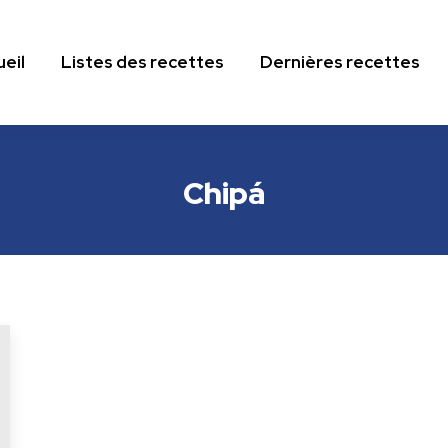
eil
Listes des recettes
Dernières recettes
eil
Listes des recettes
Dernières recettes
Chipá