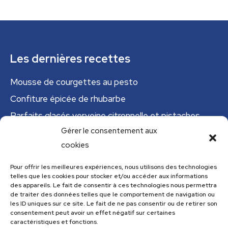
Les dernières recettes
Mousse de courgettes au pesto
Confiture épicée de rhubarbe
Parfaits glacés verveine citronnelle et pistaches
Gérer le consentement aux
Tajine tunisien à la courgette (IG bas)
cookies
Cannelloni de courgettes
Pour offrir les meilleures expériences, nous utilisons des technologies
Menu
telles que les cookies pour stocker et/ou accéder aux informations
des appareils. Le fait de consentir à ces technologies nous permettra
de traiter des données telles que le comportement de navigation ou
Menu
les ID uniques sur ce site. Le fait de ne pas consentir ou de retirer son
consentement peut avoir un effet négatif sur certaines
caractéristiques et fonctions.