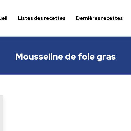
eil
Listes des recettes
Dernières recettes
eil
Listes des recettes
Dernières recettes
Mousseline de foie gras