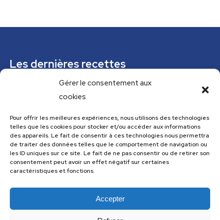
Les dernières recettes
Gérer le consentement aux
Mousse de courgettes au pesto
cookies
Confiture épicée de rhubarbe
Parfaits glacés verveine citronnelle et pistaches
Pour offrir les meilleures expériences, nous utilisons des technologies
telles que les cookies pour stocker et/ou accéder aux informations
Tajine tunisien à la courgette (IG bas)
des appareils. Le fait de consentir à ces technologies nous permettra
de traiter des données telles que le comportement de navigation ou
Cannelloni de courgettes
les ID uniques sur ce site. Le fait de ne pas consentir ou de retirer son
consentement peut avoir un effet négatif sur certaines
caractéristiques et fonctions.
Menu
Accepter
Menu