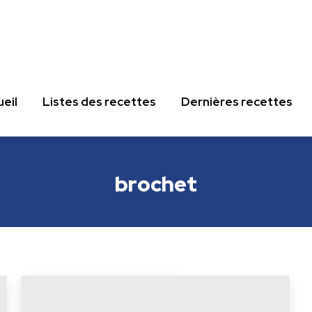
eil
Listes des recettes
Dernières recettes
eil
Listes des recettes
Dernières recettes
brochet