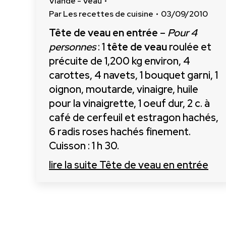
Viande - Veau
Par
Les recettes de cuisine
03/09/2010
Tête de veau en entrée
–
Pour 4
personnes
: 1
tête de veau
roulée et
précuite de 1,200 kg environ, 4
carottes, 4 navets, 1 bouquet garni, 1
oignon, moutarde, vinaigre, huile
pour la vinaigrette, 1 oeuf dur, 2 c. à
café de cerfeuil et estragon hachés,
6 radis roses hachés finement.
Cuisson : 1 h 30.
lire la suite
Tête de veau en entrée