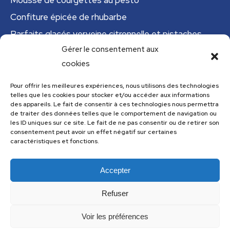
Mousse de courgettes au pesto
Confiture épicée de rhubarbe
Parfaits glacés verveine citronnelle et pistaches
Gérer le consentement aux
Tajine tunisien à la courgette (IG bas)
cookies
Cannelloni de courgettes
Pour offrir les meilleures expériences, nous utilisons des technologies
telles que les cookies pour stocker et/ou accéder aux informations
Menu
des appareils. Le fait de consentir à ces technologies nous permettra
de traiter des données telles que le comportement de navigation ou
Menu
les ID uniques sur ce site. Le fait de ne pas consentir ou de retirer son
consentement peut avoir un effet négatif sur certaines
caractéristiques et fonctions.
Accepter
Les recettes de cuisine.com utilise
Accessibility Checker
pour
surveiller l'accessibilité de notre site web.
Refuser
Voir les préférences