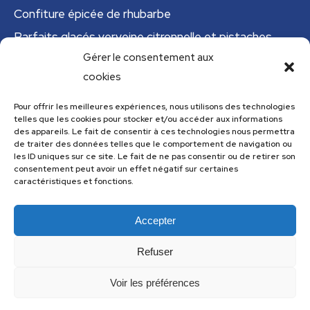
Confiture épicée de rhubarbe
Parfaits glacés verveine citronnelle et pistaches
Gérer le consentement aux
Tajine tunisien à la courgette (IG bas)
cookies
Cannelloni de courgettes
Pour offrir les meilleures expériences, nous utilisons des technologies
telles que les cookies pour stocker et/ou accéder aux informations
Menu
des appareils. Le fait de consentir à ces technologies nous permettra
de traiter des données telles que le comportement de navigation ou
Menu
les ID uniques sur ce site. Le fait de ne pas consentir ou de retirer son
consentement peut avoir un effet négatif sur certaines
caractéristiques et fonctions.
Accepter
Les recettes de cuisine.com utilise
Accessibility Checker
pour
surveiller l'accessibilité de notre site web.
Refuser
Voir les préférences