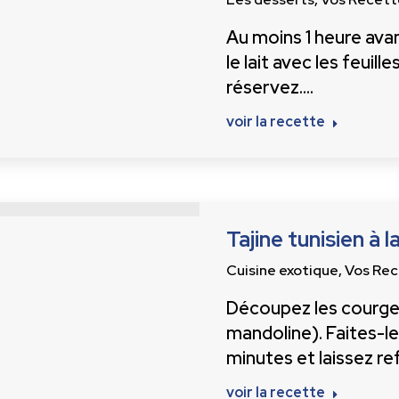
Au moins 1 heure avant
le lait avec les feuil
réservez.…
voir la recette
Tajine tunisien à 
Cuisine exotique
,
Vos Rec
Découpez les courgett
mandoline). Faites-le
minutes et laissez refr
voir la recette