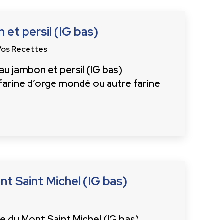
 et persil (IG bas)
Vos Recettes
u jambon et persil (IG bas)
 farine d’orge mondé ou autre farine
t Saint Michel (IG bas)
e du Mont Saint Michel (IG bas)