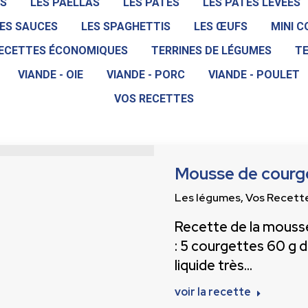
S
LES PAELLAS
LES PÂTES
LES PÂTES LEVÉES
ES SAUCES
LES SPAGHETTIS
LES ŒUFS
MINI 
ECETTES ÉCONOMIQUES
TERRINES DE LÉGUMES
TE
VIANDE - OIE
VIANDE - PORC
VIANDE - POULET
VOS RECETTES
Mousse de courg
Les légumes
,
Vos Recett
Recette de la mouss
: 5 courgettes 60 g 
liquide très…
voir la recette