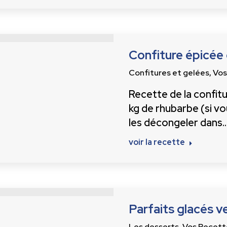
Confiture épicée
Confitures et gelées
,
Vos
Recette de la confitu
kg de rhubarbe (si vou
les décongeler dans
voir la recette
Parfaits glacés v
Les desserts
,
Vos Recett